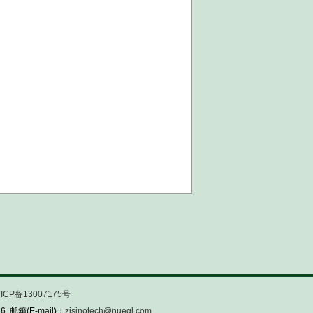
ICP备13007175号
 邮箱(E-mail)：
zjsinotech@nuegl.com