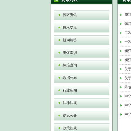
华
园区资讯
镇江
技术交流
二
疑问解答
一
镇江
电镀常识
镇江
标准查询
关
数据公布
关
降
行业新闻
中华
法律法规
中
中
信息公开
政策法规