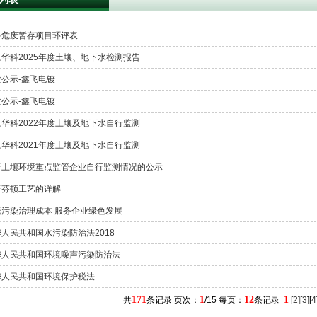
科危废暂存项目环评表
华科2025年度土壤、地下水检测报告
次公示-鑫飞电镀
次公示-鑫飞电镀
华科2022年度土壤及地下水自行监测
华科2021年度土壤及地下水自行监测
于土壤环境重点监管企业自行监测情况的公示
于芬顿工艺的详解
低污染治理成本 服务企业绿色发展
人民共和国水污染防治法2018
华人民共和国环境噪声污染防治法
华人民共和国环境保护税法
171
1
12
1
共
条记录 页次：
/15 每页：
条记录
[
2
][
3
][
4